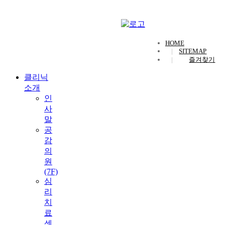
HOME
SITEMAP
즐겨찾기
클리닉
소개
인
사
말
공
감
의
원
(7F)
심
리
치
료
센