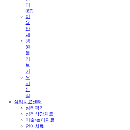
터
(8F)
이
용
안
내
병
원
둘
러
보
기
오
시
는
길
심리치료센터
심리평가
심리상담치료
미술/놀이치료
언어치료