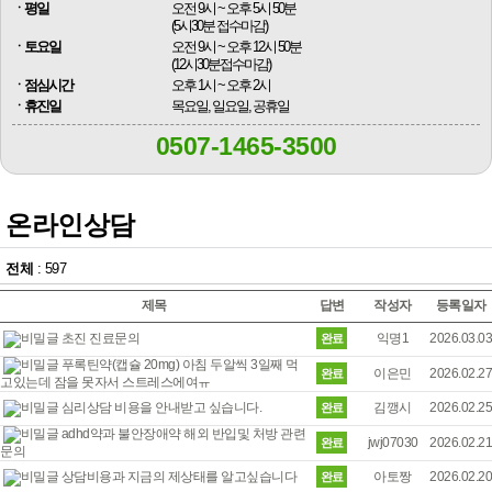
ㆍ평일
오전 9시 ~ 오후 5시 50분
(5시30분 접수마감)
ㆍ토요일
오전 9시 ~ 오후 12시 50분
(12시30분접수마감)
ㆍ점심시간
오후 1시 ~ 오후 2시
ㆍ휴진일
목요일, 일요일, 공휴일
0507-1465-3500
온라인상담
전체
: 597
제목
답변
작성자
등록일자
익명1
2026.03.03
초진 진료문의
푸록틴약(캡슐 20mg) 아침 두알씩 3일째 먹
이은민
2026.02.27
고있는데 잠을 못자서 스트레스에여ㅠ
김깽시
2026.02.25
심리상담 비용을 안내받고 싶습니다.
adhd약과 불안장애약 해외 반입및 처방 관련
jwj07030
2026.02.21
문의
아토짱
2026.02.20
상담비용과 지금의 제상태를 알고싶습니다