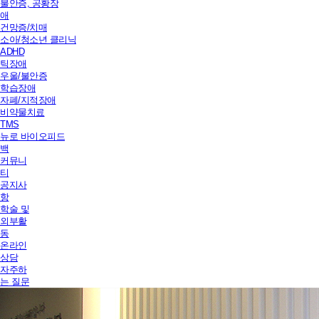
불안증, 공황장
애
건망증/치매
소아/청소년 클리닉
ADHD
틱장애
우울/불안증
학습장애
자폐/지적장애
비약물치료
TMS
뉴로 바이오피드
백
커뮤니
티
공지사
항
학술 및
외부활
동
온라인
상담
자주하
는 질문