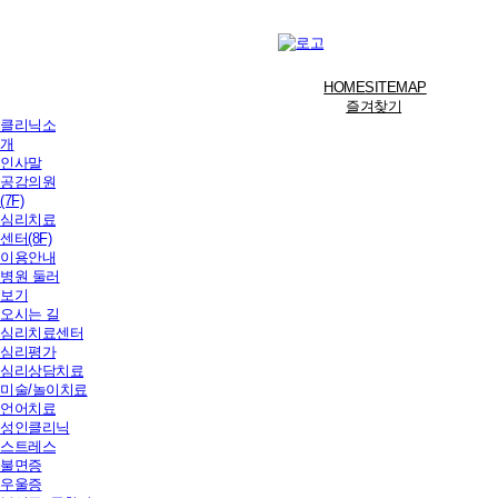
HOME
SITEMAP
즐겨찾기
클리닉소
개
인사말
공감의원
(7F)
심리치료
센터(8F)
이용안내
병원 둘러
보기
오시는 길
심리치료센터
심리평가
심리상담치료
미술/놀이치료
언어치료
성인클리닉
스트레스
불면증
우울증