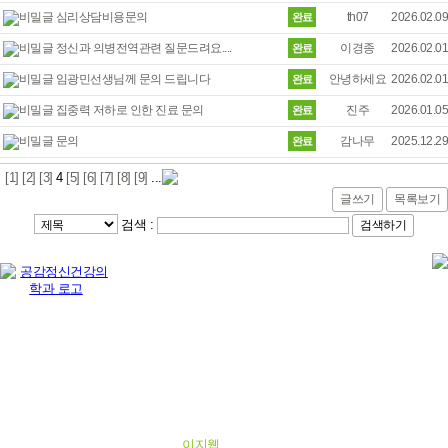
th07
2026.02.09
심리상담비용문의
이경종
2026.02.01
정신과 의병전역관련 질문드려요....
안녕하세요
2026.02.01
임광민선생님께 문의 드립니다
진주
2026.01.05
집중력 저하로 인한 진료 문의
감나무
2025.12.29
문의
[1]
[2]
[3]
4
[5]
[6]
[7]
[8]
[9]
...
글쓰기
목록보기
검색 :
개인정보처리방침
영상처리방침
환자의권리및의무
경남 진주시 순환로 527, 7층 701호
(평거동, 좋은메디컬 빌딩)
전화번호 : 0507-1465-3500 / 팩스
: 055)748-3501
Copyright © 공감정신건강의학과의원.
All Rights Reserved.
Designed by
이지웹