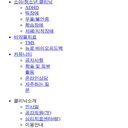
소아/청소년 클리닉
ADHD
틱장애
우울/불안증
학습장애
자폐/지적장애
비약물치료
TMS
뉴로 바이오피드백
커뮤니티
공지사항
학술 및 외부
활동
온라인상담
자주하는 질
문
클리닉소개
인사말
공감의원(7F)
심리치료센터(8F)
이용안내