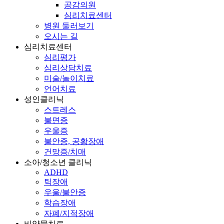
공감의원
심리치료센터
병원 둘러보기
오시는 길
심리치료센터
심리평가
심리상담치료
미술/놀이치료
언어치료
성인클리닉
스트레스
불면증
우울증
불안증, 공황장애
건망증/치매
소아/청소년 클리닉
ADHD
틱장애
우울/불안증
학습장애
자폐/지적장애
비약물치료