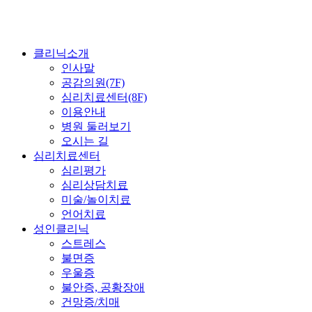
클리닉소개
인사말
공감의원(7F)
심리치료센터(8F)
이용안내
병원 둘러보기
오시는 길
심리치료센터
심리평가
심리상담치료
미술/놀이치료
언어치료
성인클리닉
스트레스
불면증
우울증
불안증, 공황장애
건망증/치매